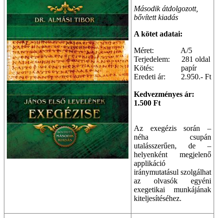
Második átdolgozott,
bővített kiadás
A kötet adatai:
Méret: A/5
Terjedelem: 281 oldal
Kötés: papír
Eredeti ár: 2.950.- Ft
Kedvezményes ár:
1.500 Ft
Az exegézis során –
néha csupán
utalásszerűen, de –
helyenként megjelenő
applikáció
iránymutatásul szolgálhat
az olvasók egyéni
exegetikai munkájának
kiteljesítéséhez.