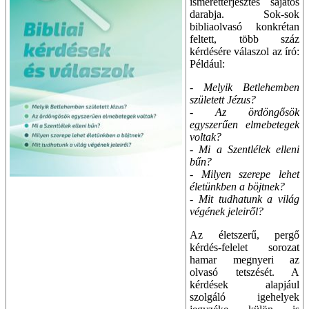
ismeretterjesztés sajátos
darabja. Sok-sok
bibliaolvasó konkrétan
feltett, több száz
kérdésére válaszol az író:
Például:
- Melyik Betlehemben
született Jézus?
- Az ördöngősök
egyszerűen elmebetegek
voltak?
- Mi a Szentlélek elleni
bűn?
- Milyen szerepe lehet
életünkben a böjtnek?
- Mit tudhatunk a világ
végének jeleiről?
Az életszerű, pergő
kérdés-felelet sorozat
hamar megnyeri az
olvasó tetszését. A
kérdések alapjául
szolgáló igehelyek