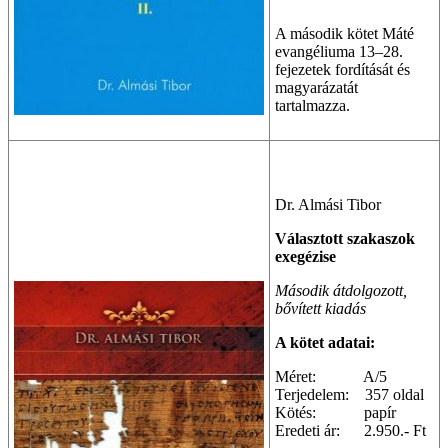
A második kötet Máté
evangéliuma 13–28.
fejezetek fordítását és
magyarázatát
tartalmazza.
Dr. Almási Tibor
Választott szakaszok
exegézise
Második átdolgozott,
bővített kiadás
A kötet adatai:
Méret: A/5
Terjedelem: 357 oldal
Kötés: papír
Eredeti ár: 2.950.- Ft