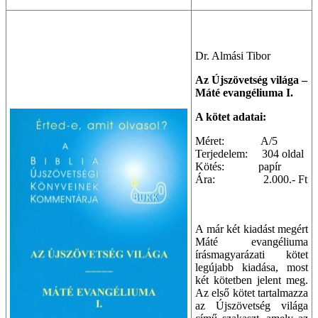
Dr. Almási Tibor
Az Újszövetség világa –
Máté evangéliuma I.
A kötet adatai:
Méret: A/5
Terjedelem: 304 oldal
Kötés: papír
Ára: 2.000.- Ft
A már két kiadást megért
Máté evangéliuma
írásmagyarázati kötet
legújabb kiadása, most
két kötetben jelent meg.
Az első kötet tartalmazza
az Újszövetség világa