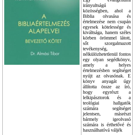
irányultságú
közösségben, ahol a
Biblia olvasása és
értelmezése nem csupán
egyesek kötelessége és
kiváltsága, hanem széles
körben örömmel látott,
sőt szorgalmazott
tevékenység,
nélkülözhetetlenül fontos
egy olyan segédkönyv,
amely a helyes
értelmezésben segítséget
nyújt az olvasónak. E
könyv anyagát úgy
állította össze az író,
hogy egyrészt a
lelkipásztorok és a
teológiai hallgatók
számára segítséget
jelentsen, másrészt
bármely igeolvasó
számára is érthetővé és
használhatóvá váljék