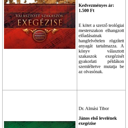
Kedvezményes ár:
1.500 Ft
E kötet a szerző teológiai
mesterszakon elhangzott
előadásainak
hangfelvételen rögzített
anyagát tartalmazza. A
könyv választott
szakaszok exegézisét
gyakorlati példákon
szemléltetve mutatja be
az olvasónak.
Dr. Almási Tibor
János első levelének
exegézise