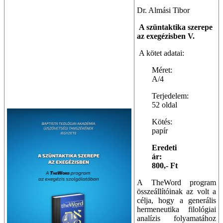
Dr. Almási Tibor
A szüntaktika szerepe
az exegézisben V.
A kötet adatai:
Méret:
A/4
Terjedelem:
52 oldal
Kötés:
papír
Eredeti
ár:
800,- Ft
A TheWord program
összeállítóinak az volt a
célja, hogy a generális
hermeneutika filológiai
analízis folyamatához