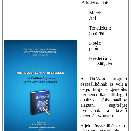
A kötet adatai:
Méret:
A/4
Terjedelem:
56 oldal
Kötés:
papír
Eredeti ár:
800,- Ft
A TheWord program
összeállítóinak az volt a
célja, hogy a generális
hermeneutika filológiai
analízis folyamatához
alaktani segítséget
nyújtsanak a kezdő
exegeták számára.
A jelen összeállítás azt a
célt szeretné szolgálni,