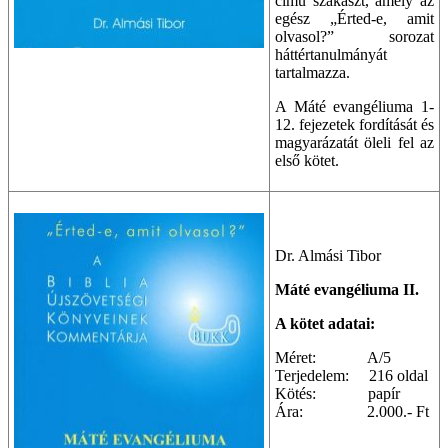
című szakaszt, amely az
egész „Érted-e, amit
olvasol?” sorozat
háttértanulmányát
tartalmazza.
A Máté evangéliuma 1-
12. fejezetek fordítását és
magyarázatát öleli fel az
első kötet.
Dr. Almási Tibor
Máté evangéliuma II.
A kötet adatai:
Méret: A/5
Terjedelem: 216 oldal
Kötés: papír
Ára: 2.000.- Ft