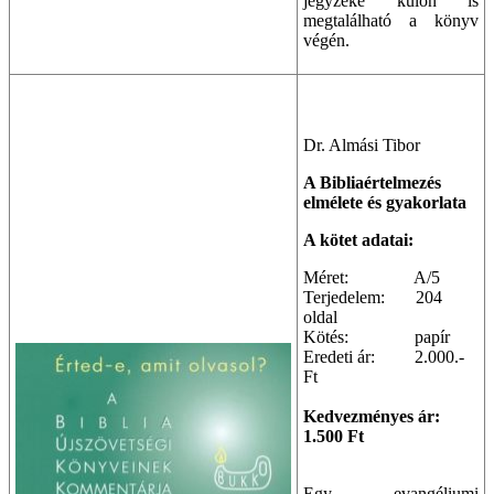
jegyzéke külön is
megtalálható a könyv
végén.
Dr. Almási Tibor
A Bibliaértelmezés
elmélete és gyakorlata
A kötet adatai:
Méret: A/5
Terjedelem: 204
oldal
Kötés: papír
Eredeti ár: 2.000.-
Ft
Kedvezményes ár:
1.500 Ft
Egy evangéliumi