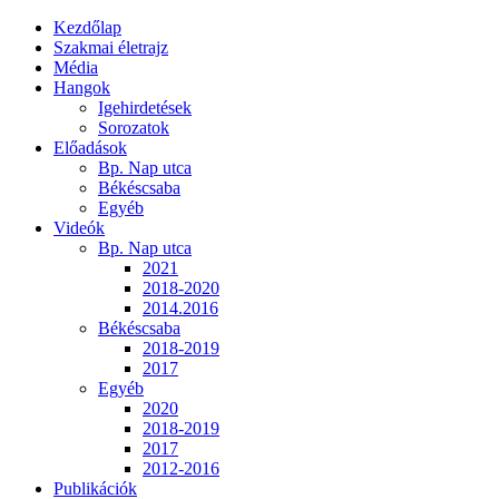
Kezdőlap
Szakmai életrajz
Média
Hangok
Igehirdetések
Sorozatok
Előadások
Bp. Nap utca
Békéscsaba
Egyéb
Videók
Bp. Nap utca
2021
2018-2020
2014.2016
Békéscsaba
2018-2019
2017
Egyéb
2020
2018-2019
2017
2012-2016
Publikációk