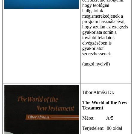
hogy teológiai
hallgatóink
megismerekedjenek a
program használatával,
hogy azután az exegézis
gyakorlata során a
további feladatok
elvégzésében is
gyakorlatot
szerezhessenek.
(angol nyelvű)
Tibor Almási Dr.
The World of the New
Testament
Méret: A/5
Terjedelem: 80 oldal